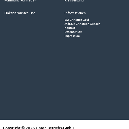
Kommunalwahl 2024
Kreisverband
Footer
Fraktion/Ausschüsse
Informationen
BM Christian Gauf
MdL Dr. Christoph Gensch
Kontakt
Datenschutz
Impressum
Copyright © 2026 Union Betriebs-GmbH