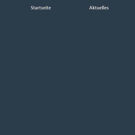
Seitenübersicht
Startseite
Aktuelles
im
Seiten-
Footer